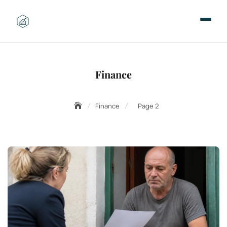
Aller
au
contenu
Finance
Finance
Page 2