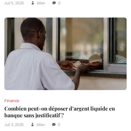
Juil 5, 2026
Allan
0
Finance
Combien peut-on déposer d’argent liquide en
banque sans justificatif ?
Juil 3, 2026
Allan
0