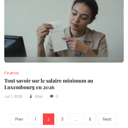
Finance
Tout savoir sur le salaire minimum au
Luxembourg en 2026
Juil 1, 2026
Allan
0
Pagination
Previous
Page
Page
Page
Page
Next
Prev
1
2
3
…
6
Next
des
page
page