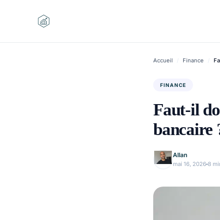
Aller
au
contenu
Accueil
/
Finance
/
Fa
FINANCE
Faut-il do
bancaire 
Allan
mai 16, 2026
8 mi