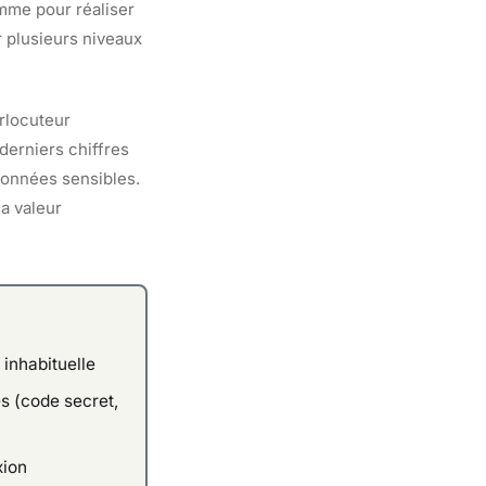
amme pour réaliser
 plusieurs niveaux
erlocuteur
erniers chiffres
données sensibles.
la valeur
inhabituelle
s (code secret,
xion