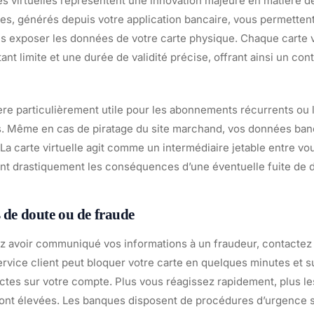
es virtuelles représentent une innovation majeure en matière d
s, générés depuis votre application bancaire, vous permettent
ns exposer les données de votre carte physique. Chaque carte vi
nt limite et une durée de validité précise, offrant ainsi un cont
vère particulièrement utile pour les abonnements récurrents ou 
. Même en cas de piratage du site marchand, vos données banc
La carte virtuelle agit comme un intermédiaire jetable entre vou
nt drastiquement les conséquences d’une éventuelle fuite de 
s de doute ou de fraude
z avoir communiqué vos informations à un fraudeur, contacte
rvice client peut bloquer votre carte en quelques minutes et su
ctes sur votre compte. Plus vous réagissez rapidement, plus l
 sont élevées. Les banques disposent de procédures d’urgence