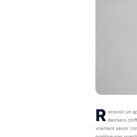
R
ecevoir un a
derniers chif
vraiment savoir co
nombreuses questio