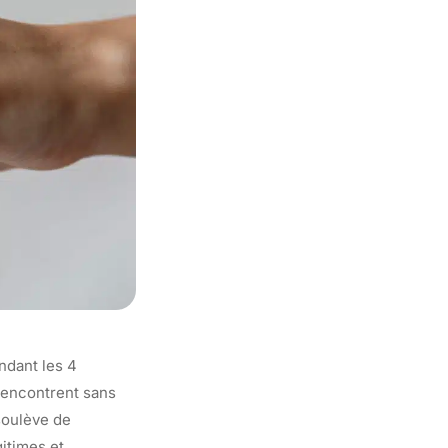
ndant les 4
 rencontrent sans
soulève de
itimes et