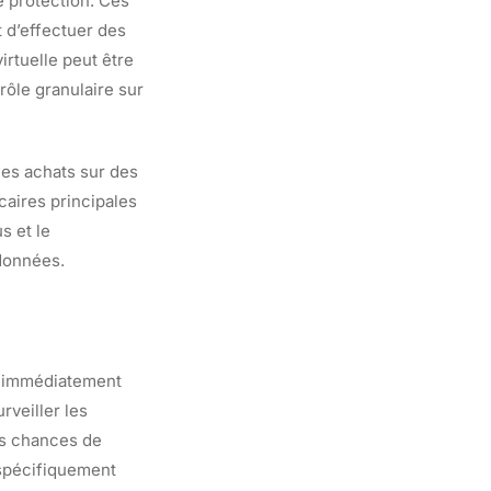
e protection. Ces
 d’effectuer des
rtuelle peut être
rôle granulaire sur
les achats sur des
aires principales
s et le
données.
z immédiatement
rveiller les
es chances de
 spécifiquement