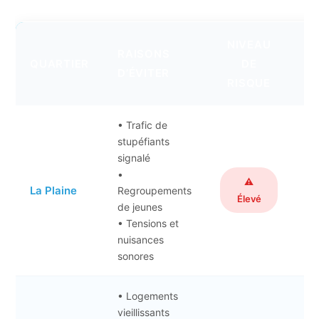
NIVEAU
RAISONS
A
QUARTIER
DE
D’ÉVITER
R
RISQUE
• Trafic de
stupéfiants
signalé
•
Qu
⚠️
La Plaine
Regroupements
Élevé
(r
de jeunes
• Tensions et
nuisances
sonores
• Logements
vieillissants