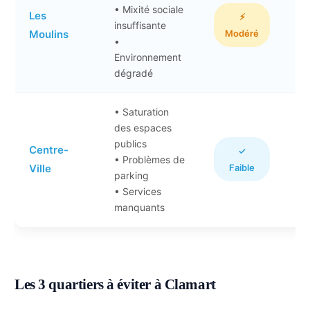
Bo
• Mixité sociale
Les
⚡
insuffisante
(e
Moulins
Modéré
•
tra
Environnement
dégradé
• Saturation
des espaces
publics
Centre-
Ac
✓
• Problèmes de
Ville
Faible
vo
parking
• Services
manquants
Les 3 quartiers à éviter à Clamart