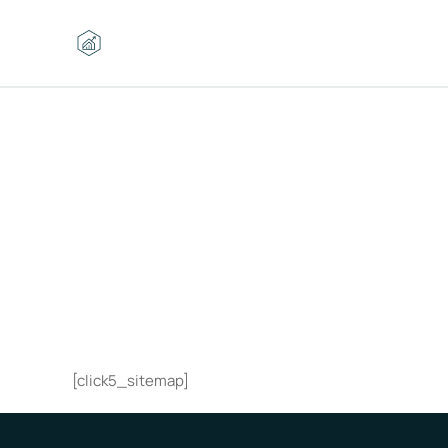
Aller
au
contenu
[click5_sitemap]