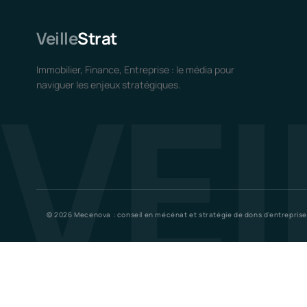
Veille
Strat
VEI
Immobilier, Finance, Entreprise : le média pour
naviguer les enjeux stratégiques.
© 2026 Mecenova : conseil en mécénat et stratégie de dons d'entreprise