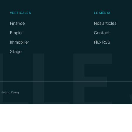
VERTICALES
LE MÉDIA
Finance
Nos articles
LLE
Emploi
Contact
Immobilier
Flux RSS
Stage
 · Hong Kong